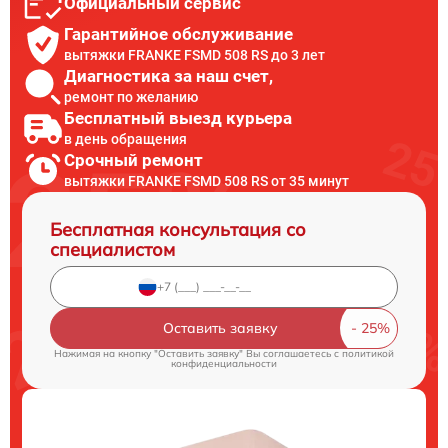
Официальный сервис
Гарантийное обслуживание
вытяжки FRANKE FSMD 508 RS до 3 лет
Диагностика за наш счет,
ремонт по желанию
Бесплатный выезд курьера
в день обращения
Срочный ремонт
вытяжки FRANKE FSMD 508 RS от 35 минут
Бесплатная консультация со
специалистом
Оставить заявку
Нажимая на кнопку "Оставить заявку" Вы соглашаетесь c
политикой
конфиденциальности