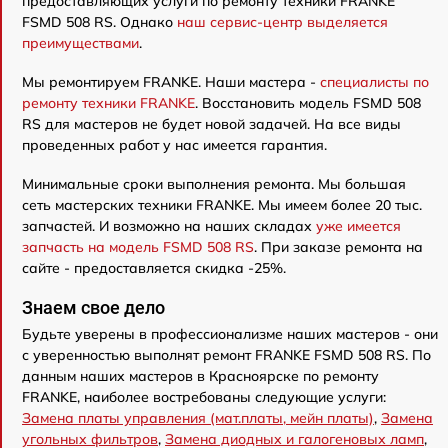
предоставляющих услуги по ремонту техники FRANKE
FSMD 508 RS. Однако
наш сервис-центр выделяется
преимуществами
.
Мы ремонтируем FRANKE. Наши мастера -
специалисты по
ремонту техники FRANKE
. Восстановить модель FSMD 508
RS для мастеров не будет новой задачей. На все виды
проведенных работ у нас имеется гарантия.
Минимальные сроки выполнения ремонта. Мы большая
сеть мастерских техники FRANKE. Мы имеем более 20 тыс.
запчастей. И возможно на наших складах
уже имеется
запчасть на модель FSMD 508 RS
. При заказе ремонта на
сайте - предоставляется скидка -25%.
Знаем свое дело
Будьте уверены в профессионализме наших мастеров - они
с уверенностью выполнят ремонт FRANKE FSMD 508 RS. По
данным наших мастеров в Красноярске по ремонту
FRANKE, наиболее востребованы следующие услуги:
Замена платы управления (мат.платы, мейн платы)
,
Замена
угольных фильтров
,
Замена диодных и галогеновых ламп
,