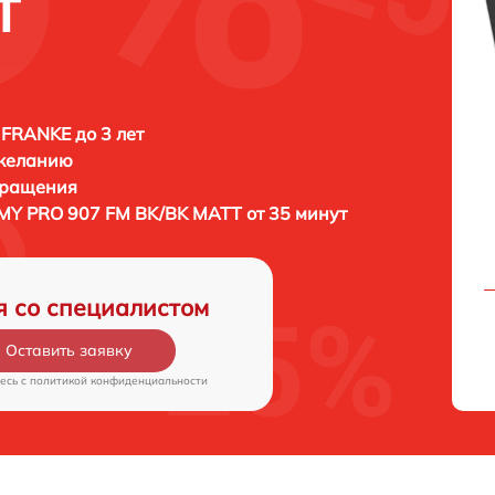
T
FRANKE до 3 лет
 желанию
бращения
MY PRO 907 FM BK/BK MATT от 35 минут
я со специалистом
Оставить заявку
есь c
политикой конфиденциальности