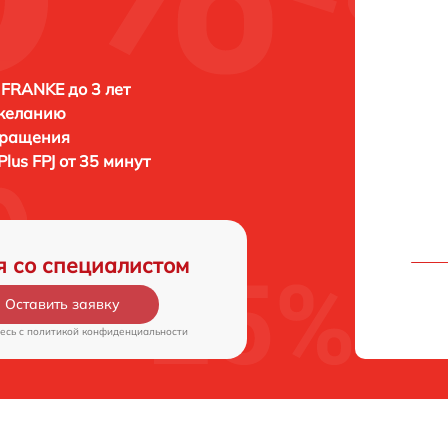
FRANKE до 3 лет
 желанию
бращения
lus FPJ от 35 минут
я со специалистом
Оставить заявку
есь c
политикой конфиденциальности