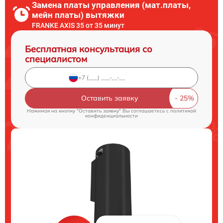
Замена платы управления (мат.платы,
мейн платы) вытяжки
FRANKE AXIS 35 от 35 минут
Бесплатная консультация со
специалистом
Оставить заявку
Нажимая на кнопку "Оставить заявку" Вы соглашаетесь c
политикой
конфиденциальности