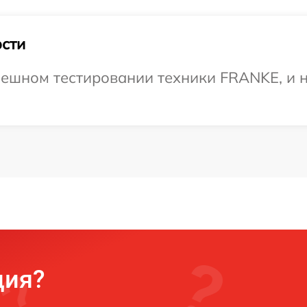
сти
пешном тестировании техники FRANKE, и н
ция?