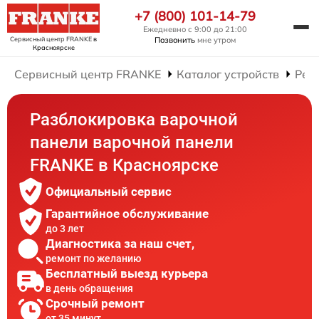
+7 (800) 101-14-79
Ежедневно с 9:00 до 21:00
Сервисный центр FRANKE
в
Позвонить
мне утром
Красноярске
Сервисный центр FRANKE
Каталог устройств
Рем
Разблокировка варочной
панели варочной панели
FRANKE в Красноярске
Официальный сервис
Гарантийное обслуживание
до 3 лет
Диагностика за наш счет,
ремонт по желанию
Бесплатный выезд курьера
в день обращения
Срочный ремонт
от 35 минут