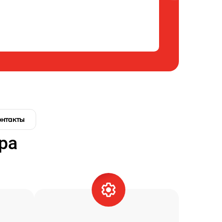
онтакты
ра