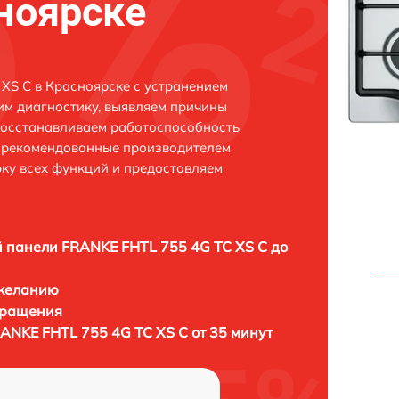
сноярске
XS C в Красноярске с устранением
м диагностику, выявляем причины
восстанавливаем работоспособность
и рекомендованные производителем
рку всех функций и предоставляем
 панели FRANKE FHTL 755 4G TC XS C до
 желанию
бращения
ANKE FHTL 755 4G TC XS C от 35 минут