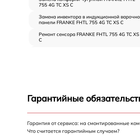
755 4G TC XS C
Замена инвентора в индукционной варочн
панели FRANKE FHTL 755 4G TC XS C
Ремонт сенсора FRANKE FHTL 755 4G TC XS
C
Ремонт переключателя FRANKE FHTL 755 4
TC XS C
Разблокировка варочной панели FRANKE
FHTL 755 4G TC XS C
Замена панели управления FRANKE FHTL
755 4G TC XS C
Гарантийные обязательст
Ремонт модуля управления FRANKE FHTL
755 4G TC XS C
Замена сенсора FRANKE FHTL 755 4G TC XS
Гарантия от сервиса: на смонтированные ко
C
Что считается гарантийным случаем?