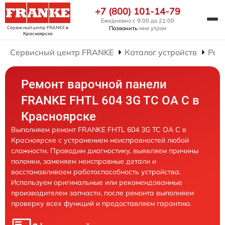
+7 (800) 101-14-79
Ежедневно с 9:00 до 21:00
Сервисный центр FRANKE
в
Позвонить
мне утром
Красноярске
Сервисный центр FRANKE
Каталог устройств
Рем
Ремонт варочной панели
FRANKE FHTL 604 3G TC OA C в
Красноярске
Выполняем ремонт FRANKE FHTL 604 3G TC OA C в
Красноярске с устранением неисправностей любой
сложности. Проводим диагностику, выявляем причины
поломки, заменяем неисправные детали и
восстанавливаем работоспособность устройства.
Используем оригинальные или рекомендованные
производителем запчасти, после ремонта выполняем
проверку всех функций и предоставляем гарантию.