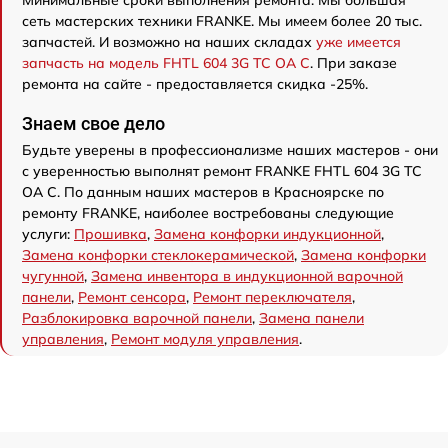
сеть мастерских техники FRANKE. Мы имеем более 20 тыс.
запчастей. И возможно на наших складах
уже имеется
запчасть на модель FHTL 604 3G TC OA C
. При заказе
ремонта на сайте - предоставляется скидка -25%.
Знаем свое дело
Будьте уверены в профессионализме наших мастеров - они
с уверенностью выполнят ремонт FRANKE FHTL 604 3G TC
OA C. По данным наших мастеров в Красноярске по
ремонту FRANKE, наиболее востребованы следующие
услуги:
Прошивка
,
Замена конфорки индукционной
,
Замена конфорки стеклокерамической
,
Замена конфорки
чугунной
,
Замена инвентора в индукционной варочной
панели
,
Ремонт сенсора
,
Ремонт переключателя
,
Разблокировка варочной панели
,
Замена панели
управления
,
Ремонт модуля управления
.