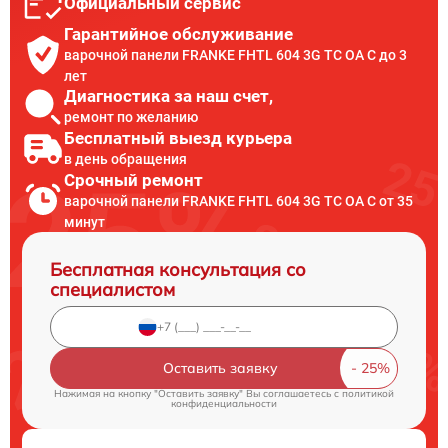
Официальный сервис
Гарантийное обслуживание
варочной панели FRANKE FHTL 604 3G TC OA C до 3
лет
Диагностика за наш счет,
ремонт по желанию
Бесплатный выезд курьера
в день обращения
Срочный ремонт
варочной панели FRANKE FHTL 604 3G TC OA C от 35
минут
Бесплатная консультация со
специалистом
Оставить заявку
Нажимая на кнопку "Оставить заявку" Вы соглашаетесь c
политикой
конфиденциальности