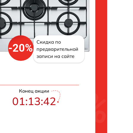
Скидка по
-20%
предварительной
записи на сайте
Конец акции
01:13:41