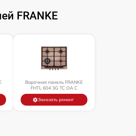
лей FRANKE
E
Варочная панель FRANKE
FHTL 604 3G TC OA C
Заказать ремонт