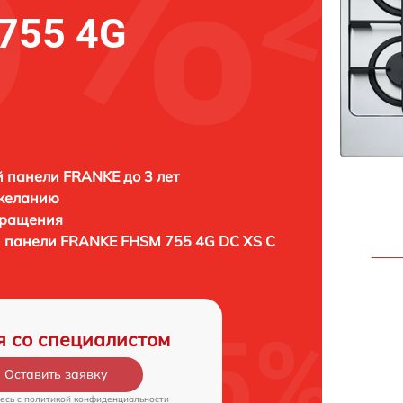
755 4G
 панели FRANKE до 3 лет
 желанию
бращения
й панели
FRANKE FHSM 755 4G DC XS C
я со специалистом
Оставить заявку
есь c
политикой конфиденциальности