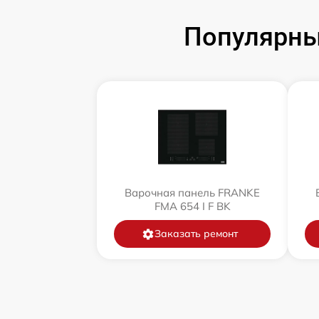
Популярны
Варочная панель FRANKE
FMA 654 I F BK
Заказать ремонт