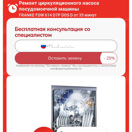
Ремонт циркуляционного насоса
посудомоечной машины
FRANKE FDW 614 D7P DOS D от 35 минут
Бесплатная консультация со
специалистом
Оставить заявку
Нажимая на кнопку "Оставить заявку" Вы соглашаетесь c
политикой
конфиденциальности