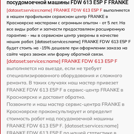
посудомоечной машины FDW 613 E5P F FRANKE
[dataset:services:name] FRANKE FDW 613 E5P F
выполняется
в нашем профильном сервисном центр FRANKE в
Красноярске мастерами с огромным опытом - от 5 лет. На
все виды работ и запчасти предоставляем расширенную
гарантию - мы в сервисном центр уверены в качестве
наших работ. [dataset:services:name] FRANKE FDW 613 E5P F
будет стоить на -15% дешевле при оформлении заказа на
сайте через звонок или форму обратной связи.
[dataset:services:name] FRANKE FDW 613 E5P F
выполняется на выезде, если не требует
специализированного оборудования и сложного
ремонта. В таких случаях наш мастер привезет
FRANKE FDW 613 E5P F в сервис-центр FRANKE в
Красноярске и доставит обратно.
Позвоните и наш мастер сервис-центра FRANKE в
Красноярске проконсультирует и определит
стоимость работ над посудомоечной машины
FRANKE FDW 613 E5P F. [dataset:services:name]
FRANKE FDW 613 E5P F по нашей статистике в