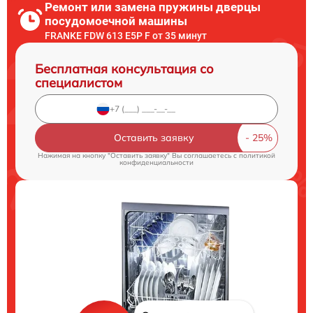
Ремонт или замена пружины дверцы
посудомоечной машины
FRANKE FDW 613 E5P F от 35 минут
Бесплатная консультация со
специалистом
Оставить заявку
Нажимая на кнопку "Оставить заявку" Вы соглашаетесь c
политикой
конфиденциальности