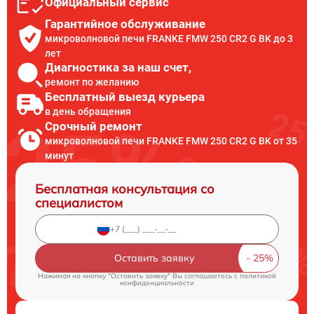
Официальный сервис
Гарантийное обслуживание
микроволновой печи FRANKE FMW 250 CR2 G BK до 3
лет
Диагностика за наш счет,
ремонт по желанию
Бесплатный выезд курьера
в день обращения
Срочный ремонт
микроволновой печи FRANKE FMW 250 CR2 G BK от 35
минут
Бесплатная консультация со
специалистом
Оставить заявку
Нажимая на кнопку "Оставить заявку" Вы соглашаетесь c
политикой
конфиденциальности