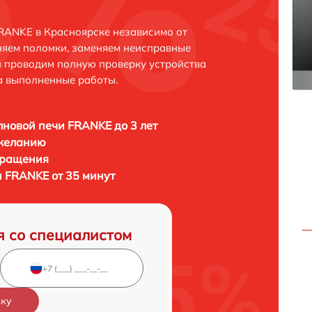
RANKE в Красноярске независимо от
няем поломки, заменяем неисправные
и проводим полную проверку устройства
а выполненные работы.
новой печи FRANKE до 3 лет
 желанию
бращения
 FRANKE от 35 минут
я со специалистом
вку