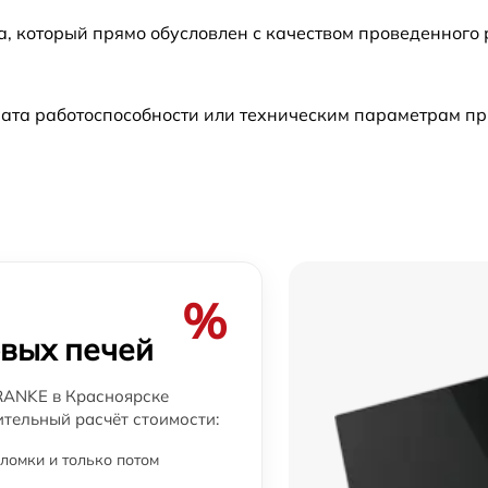
а, который прямо обусловлен с качеством проведенного
от 60 мин
ата работоспособности или техническим параметрам пр
от 60 мин
от 60 мин
от 60 мин
%
овых печей
RANKE в Красноярске
ительный расчёт стоимости:
ломки и только потом