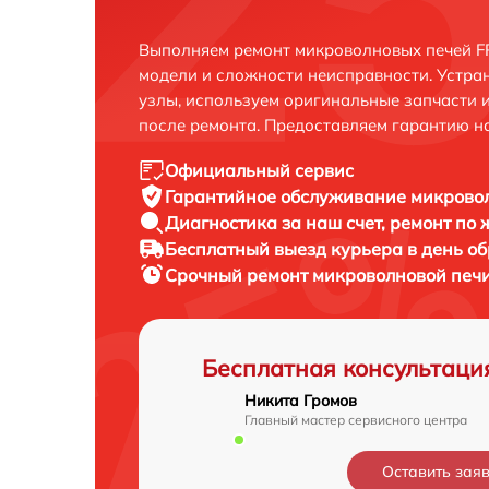
Выполняем ремонт микроволновых печей F
модели и сложности неисправности. Устра
узлы, используем оригинальные запчасти 
после ремонта. Предоставляем гарантию н
Официальный сервис
Гарантийное обслуживание
микровол
Диагностика за наш счет,
ремонт по
Бесплатный выезд курьера
в день о
Срочный ремонт
микроволновой печи
Бесплатная консультаци
Никита Громов
Главный мастер сервисного центра
Оставить зая