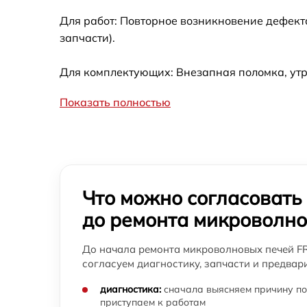
печи FRANKE
Для работ: Повторное возникновение дефект
Замена силового трансформатора
запчасти).
микроволновой печи FRANKE
Ремонт двигателя поддона микроволновой
Для комплектующих: Внезапная поломка, утр
печи FRANKE
Показать полностью
Ремонт механизма открывания двери
микроволновой печи FRANKE
Замена предохранителя микроволновой
печи FRANKE
Что можно согласовать
до ремонта микроволн
До начала ремонта микроволновых печей F
согласуем диагностику, запчасти и предвар
диагностика:
сначала выясняем причину по
приступаем к работам