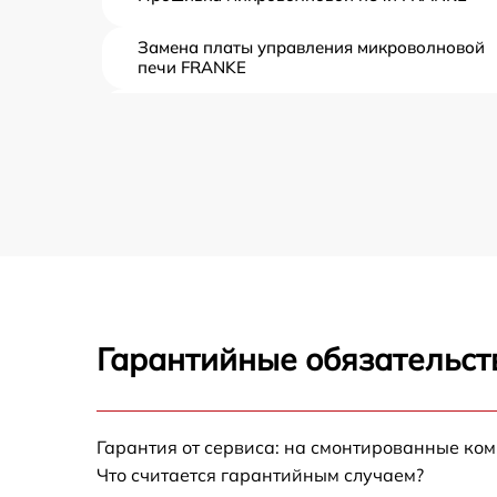
Замена платы управления микроволновой
печи FRANKE
Ремонт платы управления (восстановление)
микроволновой печи FRANKE
Замена датчиков микроволновой печи
FRANKE
Замена вентилятора микроволновой печи
FRANKE
Ремонт магнетрона микроволновой печи
FRANKE
Гарантийные обязательст
Ремонт волновода микроволновой печи
FRANKE
Ремонт переключателей режимов
микроволновой печи FRANKE
Гарантия от сервиса: на смонтированные ко
Что считается гарантийным случаем?
Замена блока управления микроволновой