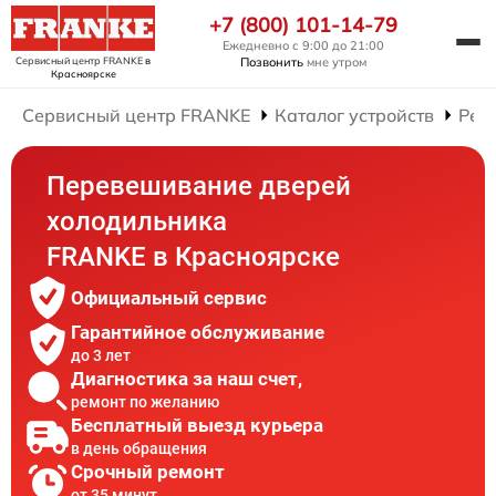
+7 (800) 101-14-79
Ежедневно с 9:00 до 21:00
Сервисный центр FRANKE
в
Позвонить
мне утром
Красноярске
Сервисный центр FRANKE
Каталог устройств
Рем
Перевешивание дверей
холодильника
FRANKE в Красноярске
Официальный сервис
Гарантийное обслуживание
до 3 лет
Диагностика за наш счет,
ремонт по желанию
Бесплатный выезд курьера
в день обращения
Срочный ремонт
от 35 минут