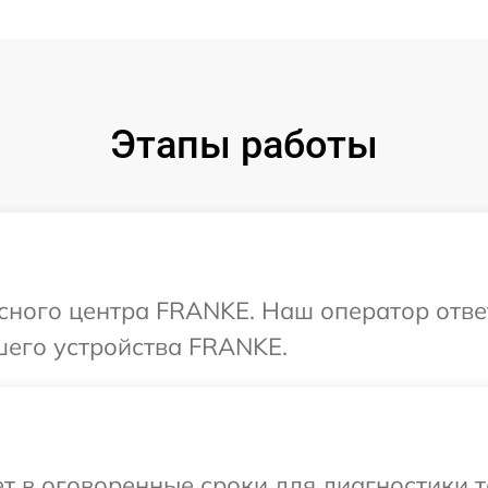
Этапы работы
исного центра FRANKE. Наш оператор отве
шего устройства FRANKE.
т в оговоренные сроки для диагностики т