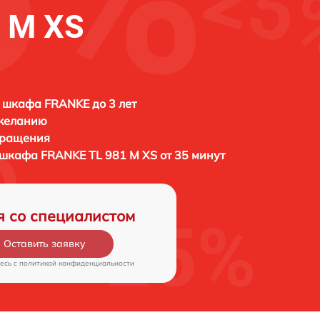
 M XS
 шкафа FRANKE до 3 лет
 желанию
бращения
о шкафа
FRANKE TL 981 M XS от 35 минут
я со специалистом
Оставить заявку
есь c
политикой конфиденциальности