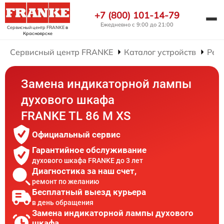
+7 (800) 101-14-79
Ежедневно с 9:00 до 21:00
Сервисный центр FRANKE
в
Красноярске
Сервисный центр FRANKE
Каталог устройств
Рем
Замена индикаторной лампы
духового шкафа
FRANKE TL 86 M XS
Официальный сервис
Гарантийное обслуживание
духового шкафа FRANKE до 3 лет
Диагностика за наш счет,
ремонт по желанию
Бесплатный выезд курьера
в день обращения
Замена индикаторной лампы духового
шкафа