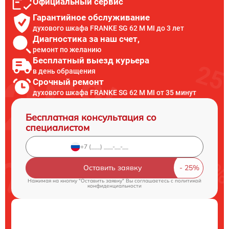
Официальный сервис
Гарантийное обслуживание
духового шкафа FRANKE SG 62 M MI до 3 лет
Диагностика за наш счет,
ремонт по желанию
Бесплатный выезд курьера
в день обращения
Срочный ремонт
духового шкафа FRANKE SG 62 M MI от 35 минут
Бесплатная консультация со
специалистом
Оставить заявку
Нажимая на кнопку "Оставить заявку" Вы соглашаетесь c
политикой
конфиденциальности