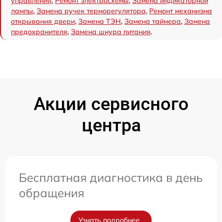
управления
,
Ремонт электросхемы
,
Замена индикаторной
лампы
,
Замена ручек терморегулятора
,
Ремонт механизма
открывания двери
,
Замена ТЭН
,
Замена таймера
,
Замена
предохранителя
,
Замена шнура питания
.
Акции сервисного
центра
Бесплатная диагностика в день
обращения
Узнать подробнее