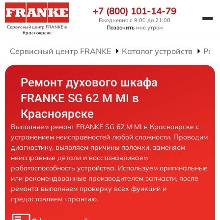
+7 (800) 101-14-79
Ежедневно с 9:00 до 21:00
Сервисный центр FRANKE
в
Позвонить
мне утром
Красноярске
Сервисный центр FRANKE
Каталог устройств
Рем
Ремонт духового шкафа
FRANKE SG 62 M MI в
Красноярске
Выполняем ремонт FRANKE SG 62 M MI в Красноярске с
устранением неисправностей любой сложности. Проводим
диагностику, выявляем причины поломки, заменяем
неисправные детали и восстанавливаем
работоспособность устройства. Используем оригинальные
или рекомендованные производителем запчасти, после
ремонта выполняем проверку всех функций и
предоставляем гарантию.