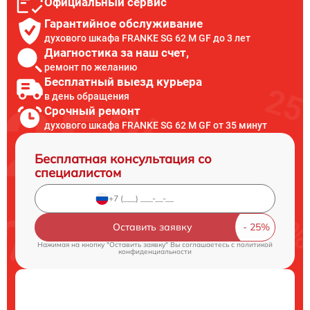
Официальный сервис
Гарантийное обслуживание
духового шкафа FRANKE SG 62 M GF до 3 лет
Диагностика за наш счет,
ремонт по желанию
Бесплатный выезд курьера
в день обращения
Срочный ремонт
духового шкафа FRANKE SG 62 M GF от 35 минут
Бесплатная консультация со
специалистом
Оставить заявку
Нажимая на кнопку "Оставить заявку" Вы соглашаетесь c
политикой
конфиденциальности