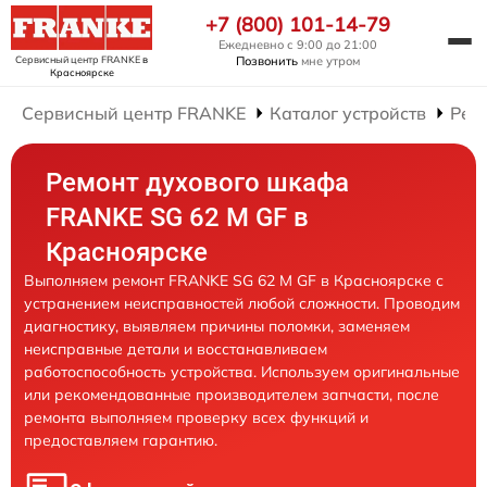
+7 (800) 101-14-79
Ежедневно с 9:00 до 21:00
Сервисный центр FRANKE
в
Позвонить
мне утром
Красноярске
Сервисный центр FRANKE
Каталог устройств
Рем
Ремонт духового шкафа
FRANKE SG 62 M GF в
Красноярске
Выполняем ремонт FRANKE SG 62 M GF в Красноярске с
устранением неисправностей любой сложности. Проводим
диагностику, выявляем причины поломки, заменяем
неисправные детали и восстанавливаем
работоспособность устройства. Используем оригинальные
или рекомендованные производителем запчасти, после
ремонта выполняем проверку всех функций и
предоставляем гарантию.