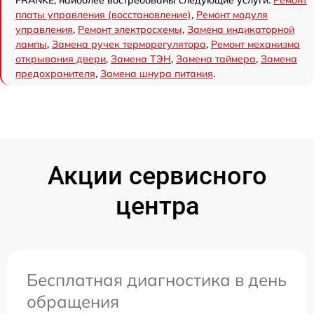
платы управления (восстановление)
,
Ремонт модуля
управления
,
Ремонт электросхемы
,
Замена индикаторной
лампы
,
Замена ручек терморегулятора
,
Ремонт механизма
открывания двери
,
Замена ТЭН
,
Замена таймера
,
Замена
предохранителя
,
Замена шнура питания
.
Акции сервисного
центра
Бесплатная диагностика в день
обращения