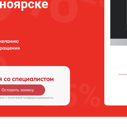
ноярске
 желанию
бращения
я со специалистом
Оставить заявку
есь c
политикой конфиденциальности