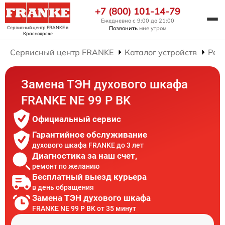
+7 (800) 101-14-79
Ежедневно с 9:00 до 21:00
Сервисный центр FRANKE
в
Позвонить
мне утром
Красноярске
Сервисный центр FRANKE
Каталог устройств
Рем
Замена ТЭН духового шкафа
FRANKE NE 99 P BK
Официальный сервис
Гарантийное обслуживание
духового шкафа FRANKE до 3 лет
Диагностика за наш счет,
ремонт по желанию
Бесплатный выезд курьера
в день обращения
Замена ТЭН духового шкафа
FRANKE NE 99 P BK от 35 минут