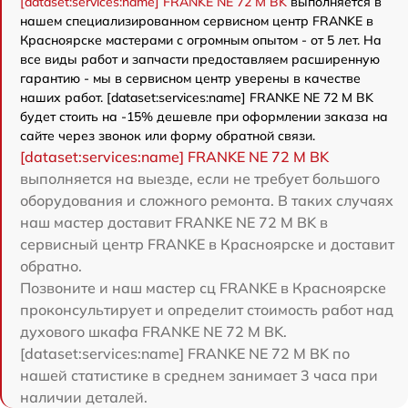
[dataset:services:name] FRANKE NE 72 M BK
выполняется в
нашем специализированном сервисном центр FRANKE в
Красноярске мастерами с огромным опытом - от 5 лет. На
все виды работ и запчасти предоставляем расширенную
гарантию - мы в сервисном центр уверены в качестве
наших работ. [dataset:services:name] FRANKE NE 72 M BK
будет стоить на -15% дешевле при оформлении заказа на
сайте через звонок или форму обратной связи.
[dataset:services:name] FRANKE NE 72 M BK
выполняется на выезде, если не требует большого
оборудования и сложного ремонта. В таких случаях
наш мастер доставит FRANKE NE 72 M BK в
сервисный центр FRANKE в Красноярске и доставит
обратно.
Позвоните и наш мастер сц FRANKE в Красноярске
проконсультирует и определит стоимость работ над
духового шкафа FRANKE NE 72 M BK.
[dataset:services:name] FRANKE NE 72 M BK по
нашей статистике в среднем занимает 3 часа при
наличии деталей.