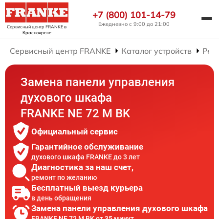
+7 (800) 101-14-79
Ежедневно с 9:00 до 21:00
Сервисный центр FRANKE
в
Красноярске
Сервисный центр FRANKE
Каталог устройств
Рем
Замена панели управления
духового шкафа
FRANKE NE 72 M BK
Официальный сервис
Гарантийное обслуживание
духового шкафа FRANKE до 3 лет
Диагностика за наш счет,
ремонт по желанию
Бесплатный выезд курьера
в день обращения
Замена панели управления духового шкафа
FRANKE NE 72 M BK от 35 минут