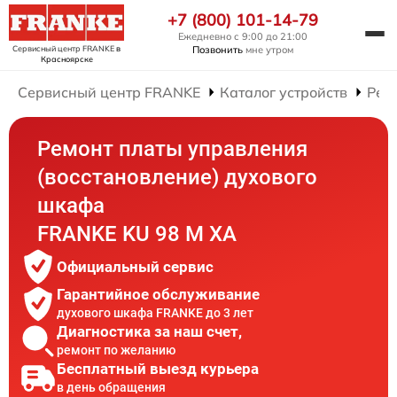
+7 (800) 101-14-79
Ежедневно с 9:00 до 21:00
Сервисный центр FRANKE
в
Позвонить
мне утром
Красноярске
Сервисный центр FRANKE
Каталог устройств
Рем
Ремонт платы управления
(восстановление) духового
шкафа
FRANKE KU 98 M XA
Официальный сервис
Гарантийное обслуживание
духового шкафа FRANKE до 3 лет
Диагностика за наш счет,
ремонт по желанию
Бесплатный выезд курьера
в день обращения