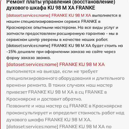
Ремонт платы управления (восстановление)
духового шкафа KU 98 M XA FRANKE
[dataset:services:name] FRANKE KU 98 M XA
выполняется в
нашем специализированном сервисе FRANKE в
Красноярске опытными мастерами. На все виды услуг и
запчасти предоставляем расширенную гарантию - мы в
сервисном центр уверены в качестве наших работ.
[dataset:services:name] FRANKE KU 98 M XA будет стоить на
-15% дешевле при оформлении заказа на сайте через
форму заказа звонка.
[dataset:services:name] FRANKE KU 98 M XA
выполняется на выезде, если не требует
специализированного оборудования и длительного
времени ремонта. В таких случаях наш мастер
привезет FRANKE KU 98 M XA в сц FRANKE в
Красноярске и доставит обратно.
Позвоните и наш мастер сц FRANKE в Красноярске
проконсультирует и определит стоимость работ над
духового шкафа FRANKE KU 98 M XA.
[dataset:services:name] FRANKE KU 98 M XA по