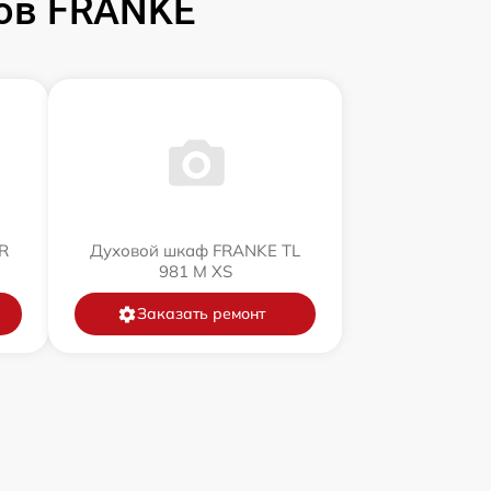
ов FRANKE
R
Духовой шкаф FRANKE TL
981 M XS
Заказать ремонт