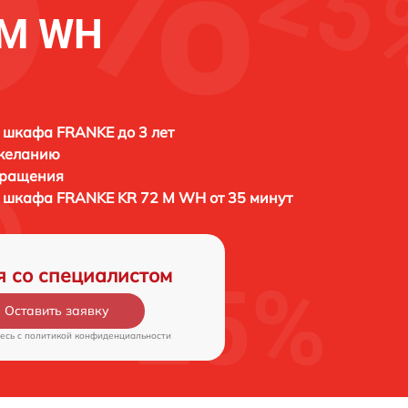
 M WH
 шкафа FRANKE до 3 лет
 желанию
бращения
о шкафа
FRANKE KR 72 M WH от 35 минут
я со специалистом
Оставить заявку
есь c
политикой конфиденциальности