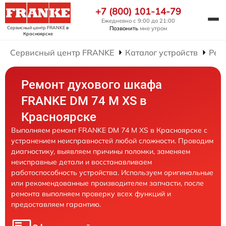
+7 (800) 101-14-79
Ежедневно с 9:00 до 21:00
Сервисный центр FRANKE
в
Позвонить
мне утром
Красноярске
Сервисный центр FRANKE
Каталог устройств
Рем
Ремонт духового шкафа
FRANKE DM 74 M XS в
Красноярске
Выполняем ремонт FRANKE DM 74 M XS в Красноярске с
устранением неисправностей любой сложности. Проводим
диагностику, выявляем причины поломки, заменяем
неисправные детали и восстанавливаем
работоспособность устройства. Используем оригинальные
или рекомендованные производителем запчасти, после
ремонта выполняем проверку всех функций и
предоставляем гарантию.