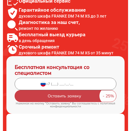
Официальный сервис
Гарантийное обслуживание
духового шкафа FRANKE DM 74 M XS до 3 лет
Диагностика за наш счет,
ремонт по желанию
Бесплатный выезд курьера
в день обращения
Срочный ремонт
духового шкафа FRANKE DM 74 M XS от 35 минут
Бесплатная консультация со
специалистом
Оставить заявку
Нажимая на кнопку "Оставить заявку" Вы соглашаетесь c
политикой
конфиденциальности