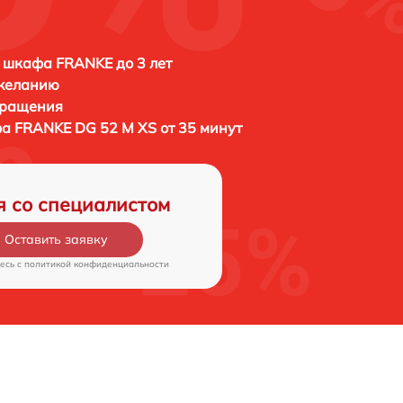
 шкафа FRANKE до 3 лет
 желанию
бращения
фа
FRANKE DG 52 M XS от 35 минут
я со специалистом
Оставить заявку
есь c
политикой конфиденциальности