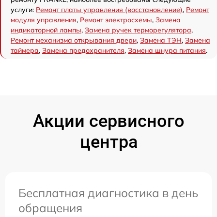
услуги:
Ремонт платы управления (восстановление)
,
Ремонт
модуля управления
,
Ремонт электросхемы
,
Замена
индикаторной лампы
,
Замена ручек терморегулятора
,
Ремонт механизма открывания двери
,
Замена ТЭН
,
Замена
таймера
,
Замена предохранителя
,
Замена шнура питания
.
Акции сервисного
центра
Бесплатная диагностика в день
обращения