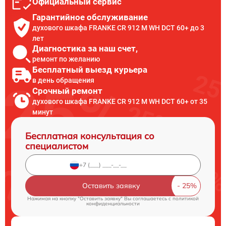
Официальный сервис
Гарантийное обслуживание
духового шкафа FRANKE CR 912 M WH DCT 60+ до 3
лет
Диагностика за наш счет,
ремонт по желанию
Бесплатный выезд курьера
в день обращения
Срочный ремонт
духового шкафа FRANKE CR 912 M WH DCT 60+ от 35
минут
Бесплатная консультация со
специалистом
Оставить заявку
Нажимая на кнопку "Оставить заявку" Вы соглашаетесь c
политикой
конфиденциальности