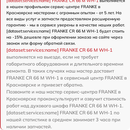
[dataset:services:name] FRANKE CR 66 M WH-1
выполняется
в нашем профильном сервис-центре FRANKE в
Красноярске мастерами с огромным опытом - от 5 лет. На
все виды услуг и запчасти предоставляем расширенную
гарантию - мы в сервисе уверены в качестве наших работ.
[dataset:services:name] FRANKE CR 66 M WH-1 будет стоить
на -15% дешевле при оформлении заказа на сайте через
звонок или форму обратной связи.
[dataset:services:name] FRANKE CR 66 M WH-1
выполняется на выезде, если не требует
габаритного оборудования и длительного времени
ремонта. В таких случаях наш мастер доставит
FRANKE CR 66 M WH-1 в сервисный центр FRANKE в
Красноярске и привезет обратно.
Позвоните и наш мастер сервис-центра FRANKE в
Красноярске проконсультирует и озвучит стоимость
работ над духового шкафа FRANKE CR 66 M WH-1.
[dataset:services:name] FRANKE CR 66 M WH-1 по
нашей статистике в среднем занимает 3 часа при
наличии запчастей.