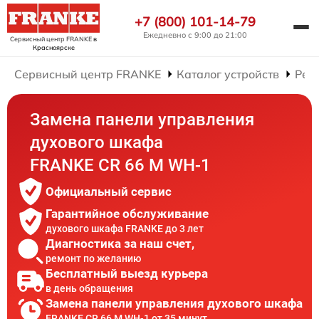
+7 (800) 101-14-79
Ежедневно с 9:00 до 21:00
Сервисный центр FRANKE
в
Красноярске
Сервисный центр FRANKE
Каталог устройств
Рем
Замена панели управления
духового шкафа
FRANKE CR 66 M WH-1
Официальный сервис
Гарантийное обслуживание
духового шкафа FRANKE до 3 лет
Диагностика за наш счет,
ремонт по желанию
Бесплатный выезд курьера
в день обращения
Замена панели управления духового шкафа
FRANKE CR 66 M WH-1 от 35 минут