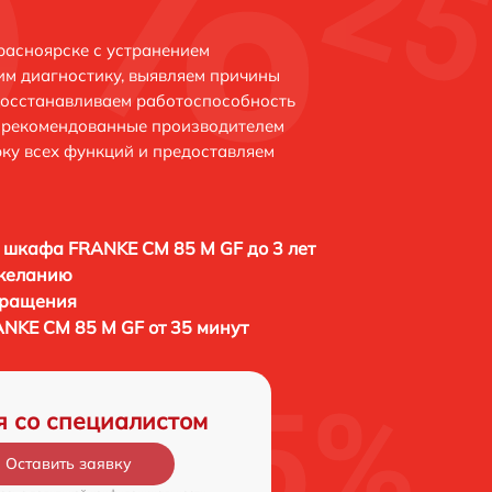
расноярске с устранением
м диагностику, выявляем причины
восстанавливаем работоспособность
и рекомендованные производителем
рку всех функций и предоставляем
 шкафа FRANKE CM 85 M GF до 3 лет
 желанию
бращения
NKE CM 85 M GF от 35 минут
я со специалистом
Оставить заявку