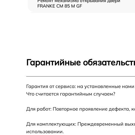
Ремонт механизма открывания двери
FRANKE CM 85 M GF
Замена ТЭН FRANKE CM 85 M GF
Замена таймера FRANKE CM 85 M GF
Замена предохранителя FRANKE CM 85 M G
Гарантийные обязательст
Замена шнура питания FRANKE CM 85 M GF
Гарантия от сервиса: на установленные нами
Замена термодатчика FRANKE CM 85 M GF
Что считается гарантийным случаем?
Замена панели управления FRANKE CM 85 
GF
Для работ: Повторное проявление дефекта, 
Для комплектующих: Преждевременный выход 
использовании.