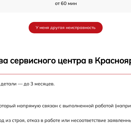
от 60 мин
от 60 мин
У меня другая неисправность
от 60 мин
F
от 60 мин
ва сервисного центра в Красноя
от 60 мин
 детали — до 3 месяцев.
от 60 мин
M
от 60 мин
который напрямую связан с выполненной работой (напри
из строя, отказ в работе или несоответствие заявлен