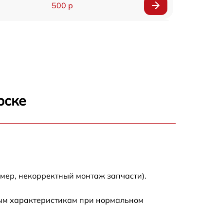
500 р
1200 р
500 р
700 р
рске
500 р
900 р
1500 р
мер, некорректный монтаж запчасти).
ным характеристикам при нормальном