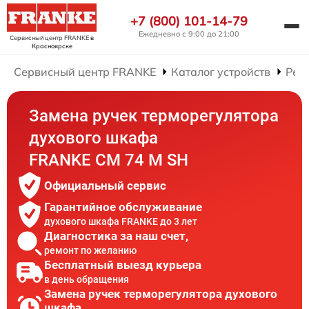
+7 (800) 101-14-79
Ежедневно с 9:00 до 21:00
Сервисный центр FRANKE
в
Красноярске
Сервисный центр FRANKE
Каталог устройств
Рем
Замена ручек терморегулятора
духового шкафа
FRANKE CM 74 M SH
Официальный сервис
Гарантийное обслуживание
духового шкафа FRANKE до 3 лет
Диагностика за наш счет,
ремонт по желанию
Бесплатный выезд курьера
в день обращения
Замена ручек терморегулятора духового
шкафа