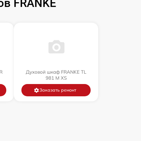
ов FRANKE
R
Духовой шкаф FRANKE TL
981 M XS
Заказать ремонт