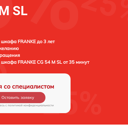
M SL
 шкафа FRANKE до 3 лет
 желанию
бращения
о шкафа
FRANKE CG 54 M SL от 35 минут
я со специалистом
Оставить заявку
есь c
политикой конфиденциальности