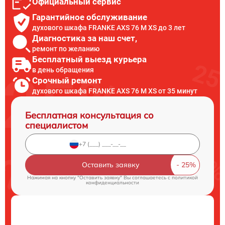
Официальный сервис
Гарантийное обслуживание
духового шкафа FRANKE AXS 76 M XS до 3 лет
Диагностика за наш счет,
ремонт по желанию
Бесплатный выезд курьера
в день обращения
Срочный ремонт
духового шкафа FRANKE AXS 76 M XS от 35 минут
Бесплатная консультация со
специалистом
Оставить заявку
Нажимая на кнопку "Оставить заявку" Вы соглашаетесь c
политикой
конфиденциальности