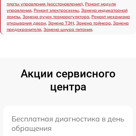
платы управления (восстановление)
,
Ремонт модуля
управления
,
Ремонт электросхемы
,
Замена индикаторной
лампы
,
Замена ручек терморегулятора
,
Ремонт механизма
открывания двери
,
Замена ТЭН
,
Замена таймера
,
Замена
предохранителя
,
Замена шнура питания
.
Акции сервисного
центра
Бесплатная диагностика в день
обращения