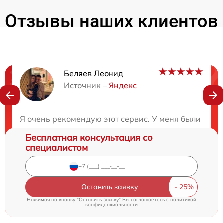
Отзывы наших клиентов
Беляев Леонид
Нужна консультация?
Источник –
Яндекс
Закажите бесплатную консультацию
Я очень рекомендую этот сервис. У меня были проб
Бесплатная консультация со
специалистом
Оставить заявку
Нажимая на кнопку "Оставить заявку" Вы соглашаетесь c
политикой
конфиденциальности